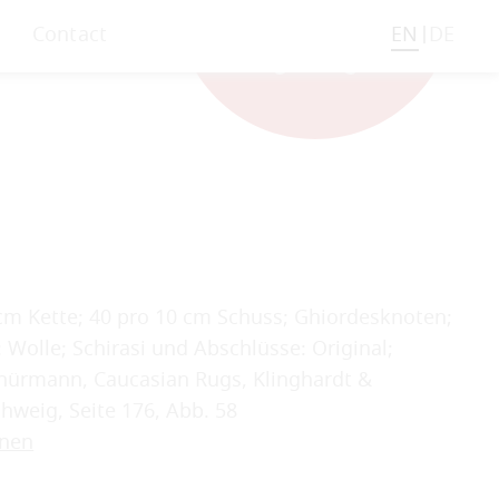
Contact
EN
DE
cm Kette; 40 pro 10 cm Schuss; Ghiordesknoten;
r: Wolle; Schirasi und Abschlüsse: Original;
Schürmann, Caucasian Rugs, Klinghardt &
weig, Seite 176, Abb. 58
onen