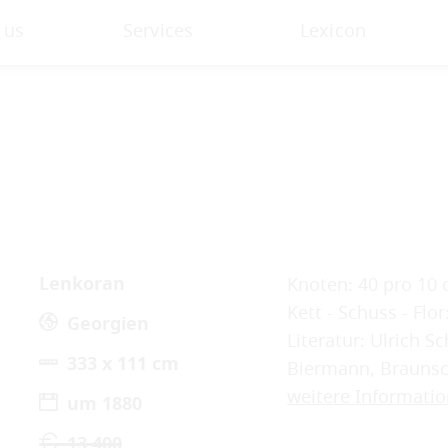
 us
Services
Lexicon
Lenkoran
Knoten: 40 pro 10 
Kett - Schuss - Flo
Georgien
Literatur: Ulrich 
333 x 111 cm
Biermann, Braunsch
weitere Informati
um 1880
13.400