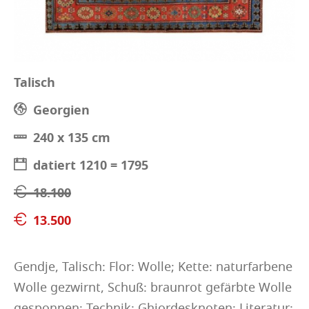
Talisch
Georgien
240 x 135 cm
datiert 1210 = 1795
18.100
13.500
Gendje, Talisch: Flor: Wolle; Kette: naturfarbene
Wolle gezwirnt, Schuß: braunrot gefärbte Wolle
gesponnen; Technik: Ghiordesknoten; Literatur: