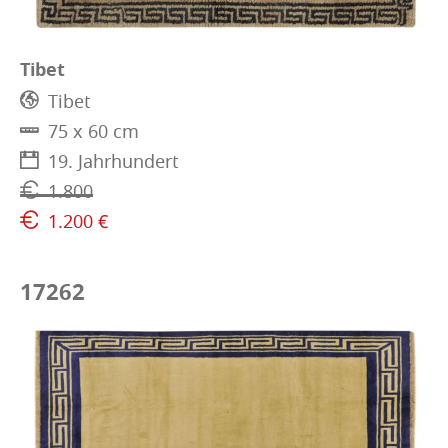
Tibet
Tibet
75 x 60 cm
19. Jahrhundert
1.800
1.200 €
17262