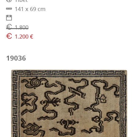
141 x 69 cm
1.800
1.200 €
19036