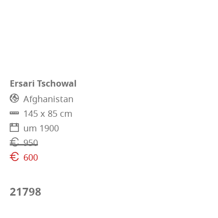
Ersari Tschowal
Afghanistan
145 x 85 cm
um 1900
950
600
21798