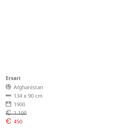
Ersari
Afghanistan
134 x 90 cm
1900
1.100
450