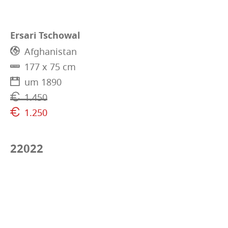
Ersari Tschowal
Afghanistan
177 x 75 cm
um 1890
1.450
1.250
22022